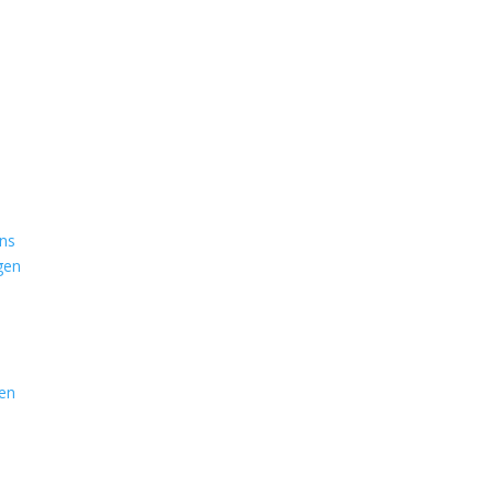
ns
gen
ten