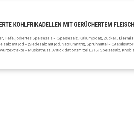
ERTE KOHLFRIKADELLEN MIT GERÜCHERTEM FLEISCH
r, Hefe, jodiertes Speisesalz – (Speisesalz, Kaliumjodat), Zucker),
Eiermi
lsalz mit Jod – (Siedesalz mit Jod, Natriumnitrit), Sprühmittel – (Stabilis
rzextrakte – Muskatnuss, Antioxidationsmittel E316), Speisesalz, Knobl