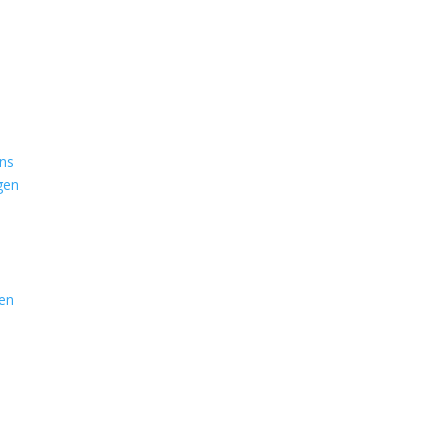
ns
gen
ten