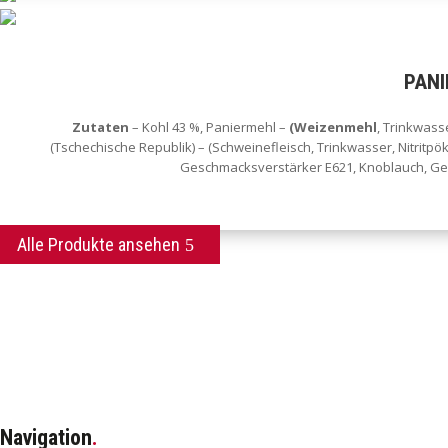
PANI
Zutaten
– Kohl 43 %, Paniermehl –
(Weizenmehl
, Trinkwasse
(Tschechische Republik) – (Schweinefleisch, Trinkwasser, Nitritpöke
Geschmacksverstärker E621, Knoblauch, Gewü
Alle Produkte ansehen
Navigation
.