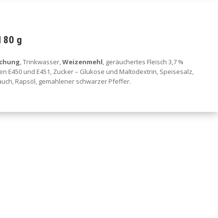
 80 g
schung
, Trinkwasser,
Weizenmehl
, geräuchertes Fleisch 3,7 %
atoren E450 und E451, Zucker – Glukose und Maltodextrin, Speisesalz,
auch, Rapsöl, gemahlener schwarzer Pfeffer.